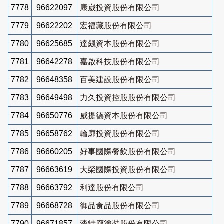
7778
96622097
康崴投資股份有限公司
7779
96622202
宏福藏股份有限公司
7780
96625685
達飆資本股份有限公司
7781
96642278
嘉啟科技股份有限公司
7782
96648358
百美建設股份有限公司
7783
96649498
力久投資控股股份有限公司
7784
96650776
威提德資本股份有限公司
7785
96658762
輪廓投資股份有限公司
7786
96660205
好事國際餐飲股份有限公司
7787
96663619
大榮國際投資股份有限公司
7788
96663792
利達股份有限公司
7789
96668728
御品食品股份有限公司
7790
96671857
漆特廊塗裝股份有限公司