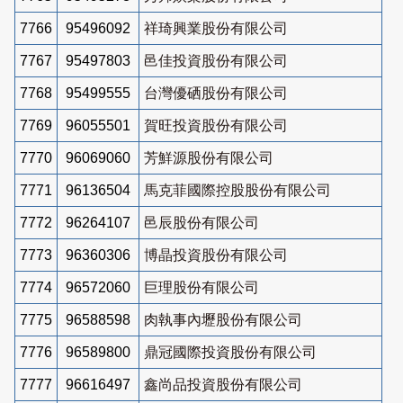
7766
95496092
祥琦興業股份有限公司
7767
95497803
邑佳投資股份有限公司
7768
95499555
台灣優硒股份有限公司
7769
96055501
賀旺投資股份有限公司
7770
96069060
芳鮮源股份有限公司
7771
96136504
馬克菲國際控股股份有限公司
7772
96264107
邑辰股份有限公司
7773
96360306
博晶投資股份有限公司
7774
96572060
巨理股份有限公司
7775
96588598
肉執事內壢股份有限公司
7776
96589800
鼎冠國際投資股份有限公司
7777
96616497
鑫尚品投資股份有限公司