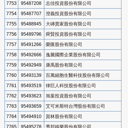
7753
95487208
志佳投資股份有限公司
7754
95487707
澄義投資股份有限公司
7755
95488945
大磚賣家股份有限公司
7756
95489796
舜賢投資股份有限公司
7757
95491266
榮匯股份有限公司
7758
95492666
逸騰國際企業股份有限公司
7759
95492949
康禹股份有限公司
7760
95493139
百萬細胞生醫科技股份有限公司
7761
95493519
律巨人科技股份有限公司
7762
95493623
旭葉投資股份有限公司
7763
95493659
艾可米斯特台灣股份有限公司
7764
95494910
賀林股份有限公司
7765
95495278
秀邦娛樂股份有限公司