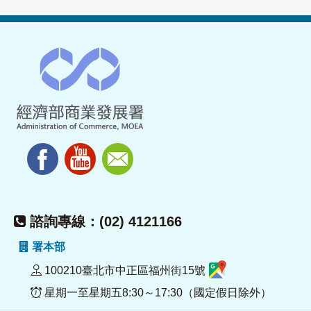
諮詢專線：(02) 4121166
署本部
100210臺北市中正區福州街15號
星期一至星期五8:30～17:30（國定假日除外）