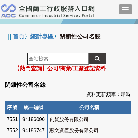
跳
Toggl
到
navig
主
:::
要
內
||
首頁
〉
統計專區
〉
閉鎖性公司名錄
容
全
站
【熱門查詢】公司/商業/工廠登記資料
檢
索
閉鎖性公司名錄
資料更新頻率：即時
序號
統一編號
公司名稱
7551
94186090
創賢股份有限公司
7552
94186747
惠文資產股份有限公司