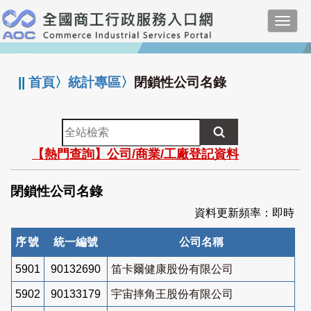
跳
Toggl
到
navig
主
:::
要
內
||
首頁
〉
統計專區
〉
閉鎖性公司名錄
容
全
站
【熱門查詢】公司/商業/工廠登記資料
檢
索
閉鎖性公司名錄
資料更新頻率：即時
序號
統一編號
公司名稱
5901
90132690
笛卡爾健康股份有限公司
5902
90133179
宇宙摔角王股份有限公司