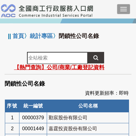
跳
Toggl
到
navig
主
:::
要
內
||
首頁
〉
統計專區
〉
閉鎖性公司名錄
容
全
站
【熱門查詢】公司/商業/工廠登記資料
檢
索
閉鎖性公司名錄
資料更新頻率：即時
序號
統一編號
公司名稱
1
00000379
勤宸股份有限公司
2
00001449
嘉霆投資股份有限公司