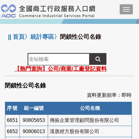
跳
Toggl
到
navig
主
:::
要
內
||
首頁
〉
統計專區
〉
閉鎖性公司名錄
容
全
站
【熱門查詢】公司/商業/工廠登記資料
檢
索
閉鎖性公司名錄
資料更新頻率：即時
序號
統一編號
公司名稱
6651
90805653
傳振企業管理顧問股份有限公司
6652
90806013
漢唐經方股份有限公司