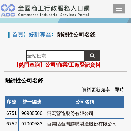
跳
Toggl
到
navig
主
:::
要
內
||
首頁
〉
統計專區
〉
閉鎖性公司名錄
容
全
站
【熱門查詢】公司/商業/工廠登記資料
檢
索
閉鎖性公司名錄
資料更新頻率：即時
序號
統一編號
公司名稱
6751
90988506
飛宏營造股份有限公司
6752
91000583
百美貼台灣膠膜製造股份有限公司