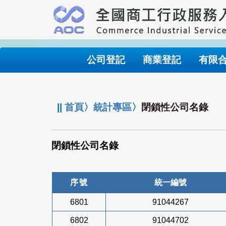
跳
到
主
要
內
公司登記
商業登記
有限
容
:::
||
首頁
〉
統計專區
〉
閉鎖性公司名錄
閉鎖性公司名錄
序號
統一編號
6801
91044267
6802
91044702