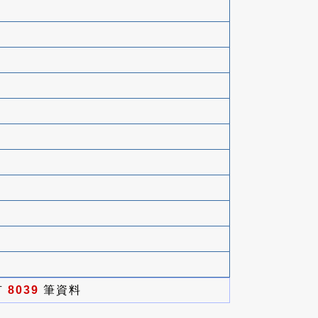
有
8039
筆資料