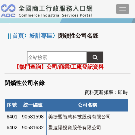
跳
Toggl
到
navig
主
:::
要
內
||
首頁
〉
統計專區
〉
閉鎖性公司名錄
容
全
站
【熱門查詢】公司/商業/工廠登記資料
檢
索
閉鎖性公司名錄
資料更新頻率：即時
序號
統一編號
公司名稱
6401
90581598
美捷盟智慧科技股份有限公司
6402
90581632
盈遠陽投資股份有限公司