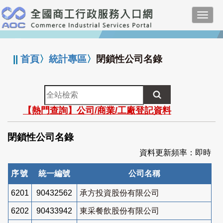
跳
Toggl
到
navig
主
:::
要
內
||
首頁
〉
統計專區
〉
閉鎖性公司名錄
容
全
站
【熱門查詢】公司/商業/工廠登記資料
檢
索
閉鎖性公司名錄
資料更新頻率：即時
序號
統一編號
公司名稱
6201
90432562
承方投資股份有限公司
6202
90433942
東采餐飲股份有限公司