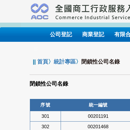
跳
到
主
要
內
公司登記
商業登記
有限
容
:::
||
首頁
〉
統計專區
〉
閉鎖性公司名錄
閉鎖性公司名錄
序號
統一編號
301
00201191
302
00201468