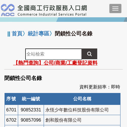
跳
Toggl
到
navig
主
:::
要
內
||
首頁
〉
統計專區
〉
閉鎖性公司名錄
容
全
站
【熱門查詢】公司/商業/工廠登記資料
檢
索
閉鎖性公司名錄
資料更新頻率：即時
序號
統一編號
公司名稱
6701
90852331
永恆少年數位科技股份有限公司
6702
90857096
創和股份有限公司