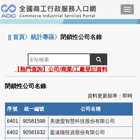
跳
Toggl
到
navig
主
:::
要
內
||
首頁
〉
統計專區
〉
閉鎖性公司名錄
容
全
站
【熱門查詢】公司/商業/工廠登記資料
檢
索
閉鎖性公司名錄
資料更新頻率：即時
序號
統一編號
公司名稱
6401
90581598
美捷盟智慧科技股份有限公司
6402
90581632
盈遠陽投資股份有限公司