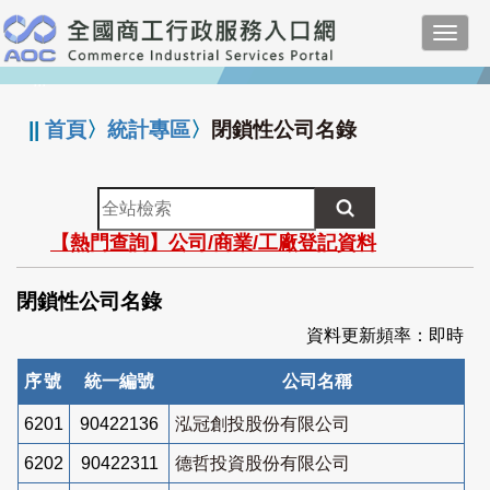
跳
Toggl
到
navig
主
:::
要
內
||
首頁
〉
統計專區
〉
閉鎖性公司名錄
容
全
站
【熱門查詢】公司/商業/工廠登記資料
檢
索
閉鎖性公司名錄
資料更新頻率：即時
序號
統一編號
公司名稱
6201
90422136
泓冠創投股份有限公司
6202
90422311
德哲投資股份有限公司