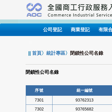
跳
到
主
要
內
公司登記
商業登記
有限
容
:::
||
首頁
〉
統計專區
〉
閉鎖性公司名錄
閉鎖性公司名錄
序號
統一編號
7301
93762313
7302
93765682