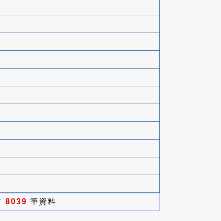
有
8039
筆資料