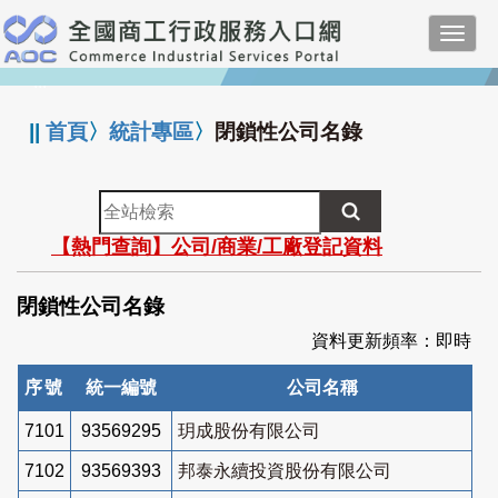
跳
Toggl
到
navig
主
:::
要
內
||
首頁
〉
統計專區
〉
閉鎖性公司名錄
容
全
站
【熱門查詢】公司/商業/工廠登記資料
檢
索
閉鎖性公司名錄
資料更新頻率：即時
序號
統一編號
公司名稱
7101
93569295
玥成股份有限公司
7102
93569393
邦泰永續投資股份有限公司