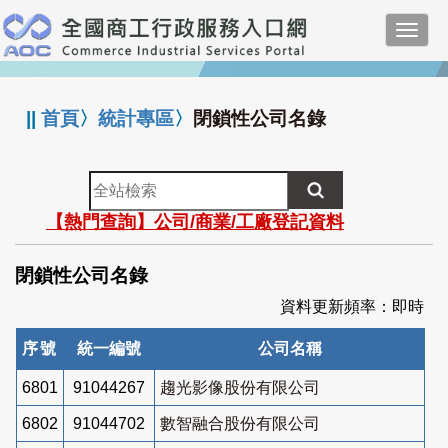
跳
Toggl
到
navig
主
:::
要
內
||
首頁
〉
統計專區
〉
閉鎖性公司名錄
容
全
站
【熱門查詢】公司/商業/工廠登記資料
檢
索
閉鎖性公司名錄
資料更新頻率：即時
序號
統一編號
公司名稱
6801
91044267
趨光影像股份有限公司
6802
91044702
數智融合股份有限公司