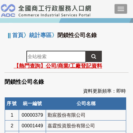
跳
Toggl
到
navig
主
:::
要
內
||
首頁
〉
統計專區
〉
閉鎖性公司名錄
容
全
站
【熱門查詢】公司/商業/工廠登記資料
檢
索
閉鎖性公司名錄
資料更新頻率：即時
序號
統一編號
公司名稱
1
00000379
勤宸股份有限公司
2
00001449
嘉霆投資股份有限公司