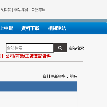
常見問答
|
網站導覽
|
公務專區
上申辦
資料下載
相關連結
全
進階檢索
站
】公司/商業/工廠登記資料
檢
索
資料更新頻率：即時