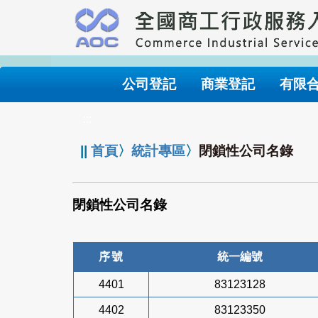
跳
到
主
要
內
公司登記
商業登記
有限
容
:::
||
首頁
〉
統計專區
〉
閉鎖性公司名錄
閉鎖性公司名錄
序號
統一編號
4401
83123128
4402
83123350