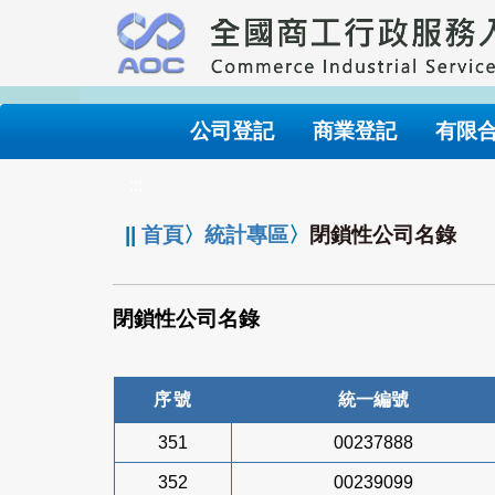
跳
到
主
要
內
公司登記
商業登記
有限
容
:::
||
首頁
〉
統計專區
〉
閉鎖性公司名錄
閉鎖性公司名錄
序號
統一編號
351
00237888
352
00239099