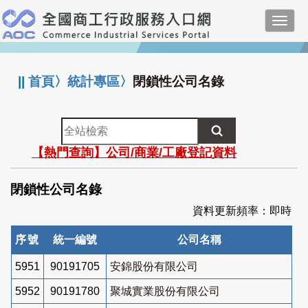
跳
Toggl
到
navig
主
:::
要
內
||
首頁
〉
統計專區
〉
閉鎖性公司名錄
容
全
站
【熱門查詢】公司/商業/工廠登記資料
檢
索
閉鎖性公司名錄
資料更新頻率：即時
序號
統一編號
公司名稱
5951
90191705
安錦股份有限公司
5952
90191780
聚城實業股份有限公司