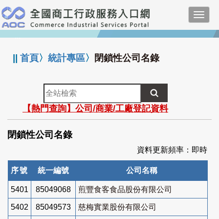
跳
Toggl
到
navig
主
:::
要
內
||
首頁
〉
統計專區
〉
閉鎖性公司名錄
容
全
站
【熱門查詢】公司/商業/工廠登記資料
檢
索
閉鎖性公司名錄
資料更新頻率：即時
序號
統一編號
公司名稱
5401
85049068
煎豐食客食品股份有限公司
5402
85049573
慈梅實業股份有限公司