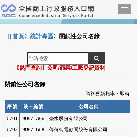
跳
Toggl
到
navig
主
:::
要
內
||
首頁
〉
統計專區
〉
閉鎖性公司名錄
容
全
站
【熱門查詢】公司/商業/工廠登記資料
檢
索
閉鎖性公司名錄
資料更新頻率：即時
序號
統一編號
公司名稱
6701
90871386
臺水股份有限公司
6702
90871668
薄荷純電顧問股份有限公司