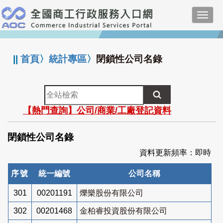
跳
Toggl
到
navig
主
:::
要
內
||
首頁
〉
統計專區
〉
閉鎖性公司名錄
容
全
站
【熱門查詢】公司/商業/工廠登記資料
檢
索
閉鎖性公司名錄
資料更新頻率：即時
序號
統一編號
公司名稱
301
00201191
爍樂股份有限公司
302
00201468
金柏睿投資股份有限公司