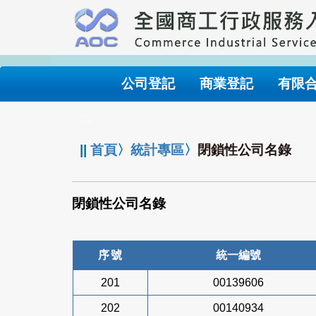
跳
到
主
要
內
公司登記
商業登記
有限
容
:::
||
首頁
〉
統計專區
〉
閉鎖性公司名錄
閉鎖性公司名錄
序號
統一編號
201
00139606
202
00140934