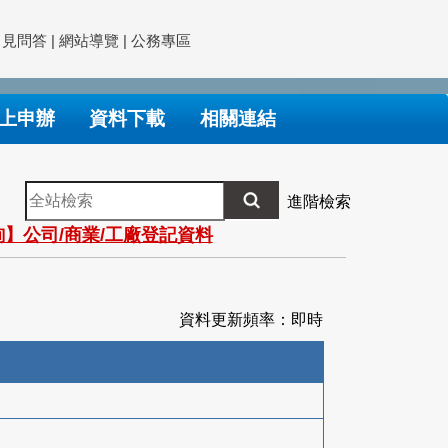
常見問答
|
網站導覽
|
公務專區
上申辦
資料下載
相關連結
全
進階檢索
站
】公司/商業/工廠登記資料
檢
索
資料更新頻率：即時