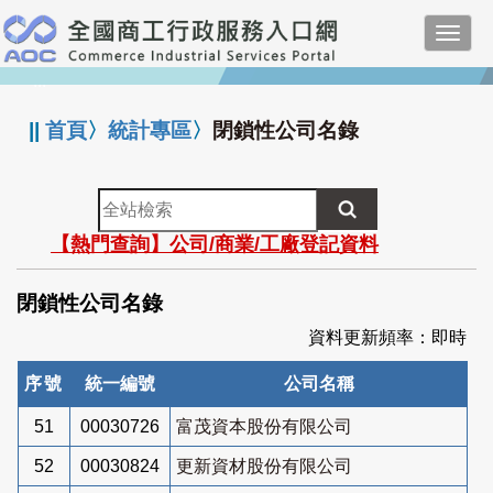
跳
Toggl
到
navig
主
:::
要
內
||
首頁
〉
統計專區
〉
閉鎖性公司名錄
容
全
站
【熱門查詢】公司/商業/工廠登記資料
檢
索
閉鎖性公司名錄
資料更新頻率：即時
序號
統一編號
公司名稱
51
00030726
富茂資本股份有限公司
52
00030824
更新資材股份有限公司