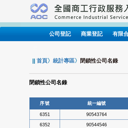
跳
到
主
要
內
公司登記
商業登記
有限
容
:::
||
首頁
〉
統計專區
〉
閉鎖性公司名錄
閉鎖性公司名錄
序號
統一編號
6351
90543764
6352
90544546