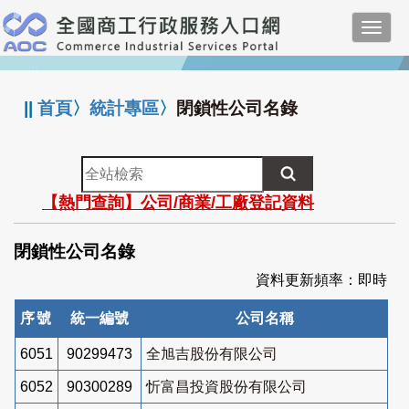
跳
Toggl
到
navig
主
:::
要
內
||
首頁
〉
統計專區
〉
閉鎖性公司名錄
容
全
站
【熱門查詢】公司/商業/工廠登記資料
檢
索
閉鎖性公司名錄
資料更新頻率：即時
序號
統一編號
公司名稱
6051
90299473
全旭吉股份有限公司
6052
90300289
忻富昌投資股份有限公司