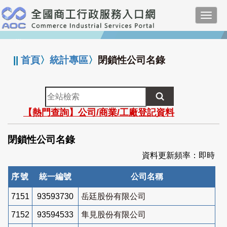
跳
Toggl
到
navig
主
:::
要
內
||
首頁
〉
統計專區
〉
閉鎖性公司名錄
容
全
站
【熱門查詢】公司/商業/工廠登記資料
檢
索
閉鎖性公司名錄
資料更新頻率：即時
序號
統一編號
公司名稱
7151
93593730
岳廷股份有限公司
7152
93594533
隼見股份有限公司