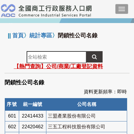
跳
Toggl
到
navig
主
:::
要
內
||
首頁
〉
統計專區
〉
閉鎖性公司名錄
容
全
站
【熱門查詢】公司/商業/工廠登記資料
檢
索
閉鎖性公司名錄
資料更新頻率：即時
序號
統一編號
公司名稱
601
22414433
三盟產業股份有限公司
602
22420462
三五工程科技股份有限公司