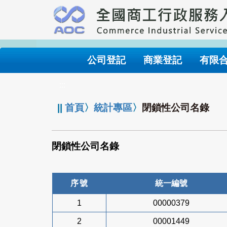
跳
到
主
要
內
公司登記
商業登記
有限
容
:::
||
首頁
〉
統計專區
〉
閉鎖性公司名錄
閉鎖性公司名錄
序號
統一編號
1
00000379
2
00001449