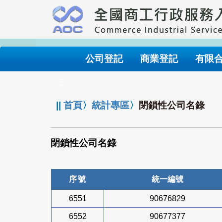
跳
到
主
要
內
公司登記
商業登記
有限
容
:::
||
首頁
〉
統計專區
〉
閉鎖性公司名錄
閉鎖性公司名錄
序號
統一編號
6551
90676829
6552
90677377