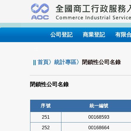
跳
到
主
要
內
公司登記
商業登記
有限
容
:::
||
首頁
〉
統計專區
〉
閉鎖性公司名錄
閉鎖性公司名錄
序號
統一編號
251
00168593
252
00168664