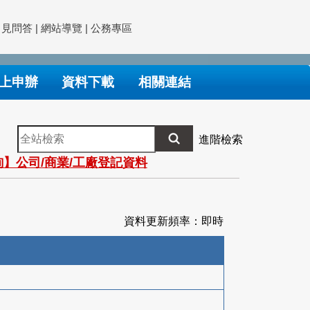
常見問答
|
網站導覽
|
公務專區
上申辦
資料下載
相關連結
全
進階檢索
站
】公司/商業/工廠登記資料
檢
索
資料更新頻率：即時