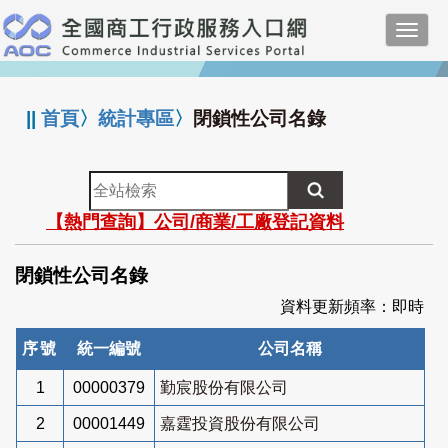
跳
Toggl
到
navig
主
:::
要
內
||
首頁
〉
統計專區
〉
閉鎖性公司名錄
容
全
站
【熱門查詢】公司/商業/工廠登記資料
檢
索
閉鎖性公司名錄
資料更新頻率：即時
序號
統一編號
公司名稱
1
00000379
勤宸股份有限公司
2
00001449
嘉霆投資股份有限公司