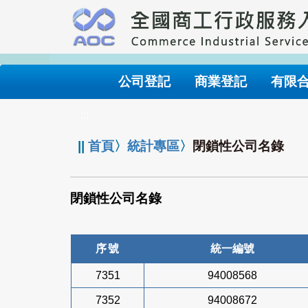
跳
到
主
要
內
公司登記
商業登記
有限
容
:::
||
首頁
〉
統計專區
〉
閉鎖性公司名錄
閉鎖性公司名錄
序號
統一編號
7351
94008568
7352
94008672