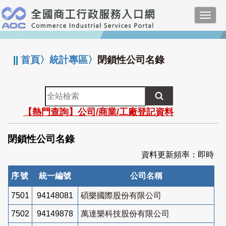
跳
Toggl
到
navig
主
:::
要
內
||
首頁
〉
統計專區
〉
閉鎖性公司名錄
容
全
站
【熱門查詢】公司/商業/工廠登記資料
檢
索
閉鎖性公司名錄
資料更新頻率：即時
序號
統一編號
公司名稱
7501
94148081
碩樂國際股份有限公司
7502
94149878
萬達樂科技股份有限公司