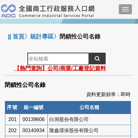
跳
Toggl
到
navig
主
:::
要
內
||
首頁
〉
統計專區
〉
閉鎖性公司名錄
容
全
站
【熱門查詢】公司/商業/工廠登記資料
檢
索
閉鎖性公司名錄
資料更新頻率：即時
序號
統一編號
公司名稱
201
00139606
白洞股份有限公司
202
00140934
隆鑫環保股份有限公司