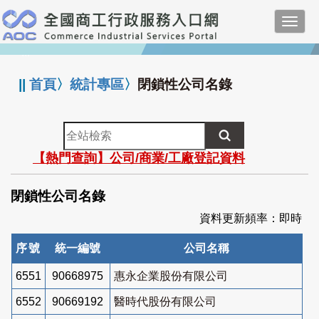
跳
Toggl
到
navig
主
:::
要
內
||
首頁
〉
統計專區
〉
閉鎖性公司名錄
容
全
站
【熱門查詢】公司/商業/工廠登記資料
檢
索
閉鎖性公司名錄
資料更新頻率：即時
序號
統一編號
公司名稱
6551
90668975
惠永企業股份有限公司
6552
90669192
醫時代股份有限公司