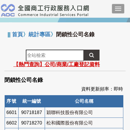
跳
Toggl
到
navig
主
:::
要
內
||
首頁
〉
統計專區
〉
閉鎖性公司名錄
容
全
站
【熱門查詢】公司/商業/工廠登記資料
檢
索
閉鎖性公司名錄
資料更新頻率：即時
序號
統一編號
公司名稱
6601
90718187
穎聯科技股份有限公司
6602
90718270
松和國際股份有限公司