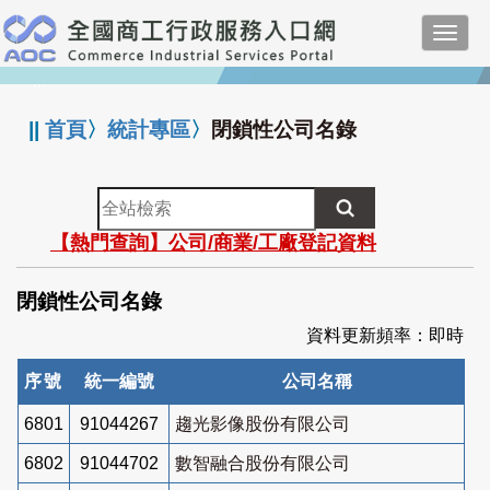
跳
Toggl
到
navig
主
:::
要
內
||
首頁
〉
統計專區
〉
閉鎖性公司名錄
容
全
站
【熱門查詢】公司/商業/工廠登記資料
檢
索
閉鎖性公司名錄
資料更新頻率：即時
序號
統一編號
公司名稱
6801
91044267
趨光影像股份有限公司
6802
91044702
數智融合股份有限公司