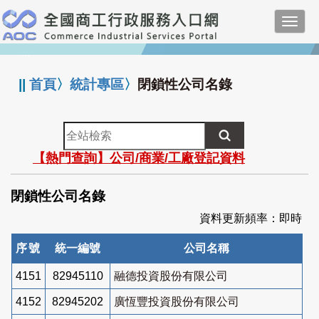
跳
Toggl
到
navig
主
:::
要
內
||
首頁
〉
統計專區
〉
閉鎖性公司名錄
容
全
站
【熱門查詢】公司/商業/工廠登記資料
檢
索
閉鎖性公司名錄
資料更新頻率：即時
序號
統一編號
公司名稱
4151
82945110
融德投資股份有限公司
4152
82945202
廣恆豐投資股份有限公司