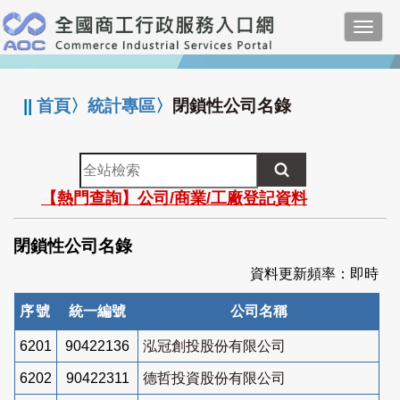
跳
Toggl
到
navig
主
:::
要
內
||
首頁
〉
統計專區
〉
閉鎖性公司名錄
容
全
站
【熱門查詢】公司/商業/工廠登記資料
檢
索
閉鎖性公司名錄
資料更新頻率：即時
序號
統一編號
公司名稱
6201
90422136
泓冠創投股份有限公司
6202
90422311
德哲投資股份有限公司