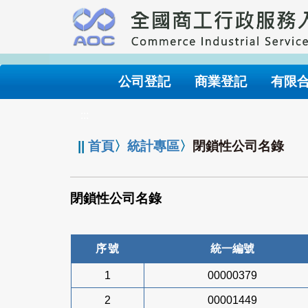
跳
到
主
要
內
公司登記
商業登記
有限
容
:::
||
首頁
〉
統計專區
〉
閉鎖性公司名錄
閉鎖性公司名錄
序號
統一編號
1
00000379
2
00001449