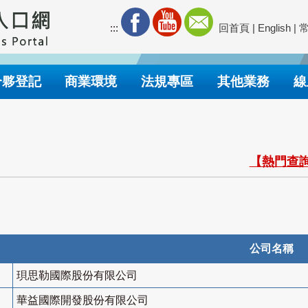
:::
回首頁
|
English
|
合夥登記
商業環境
法規專區
其他業務
線
【熱門查詢
公司名稱
珼思勒國際股份有限公司
華益國際開發股份有限公司