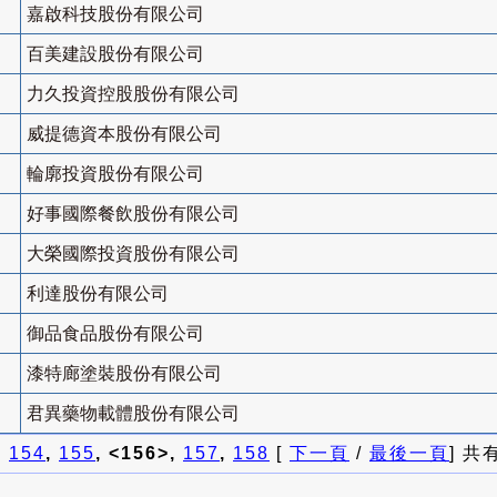
嘉啟科技股份有限公司
百美建設股份有限公司
力久投資控股股份有限公司
威提德資本股份有限公司
輪廓投資股份有限公司
好事國際餐飲股份有限公司
大榮國際投資股份有限公司
利達股份有限公司
御品食品股份有限公司
漆特廊塗裝股份有限公司
君異藥物載體股份有限公司
]
154
,
155
, <156>,
157
,
158
[
下一頁
/
最後一頁
] 共