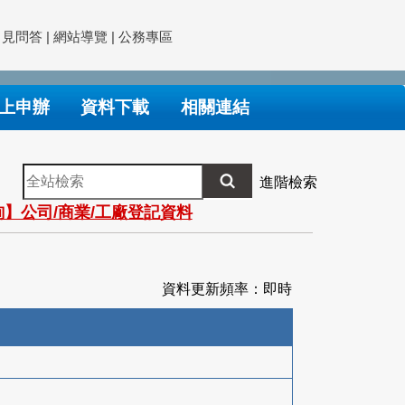
常見問答
|
網站導覽
|
公務專區
上申辦
資料下載
相關連結
全
進階檢索
站
】公司/商業/工廠登記資料
檢
索
資料更新頻率：即時