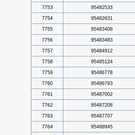
7753
95482533
7754
95482631
7755
95483408
7756
95483483
7757
95484912
7758
95485124
7759
95486778
7760
95486783
7761
95487002
7762
95487208
7763
95487707
7764
95488945