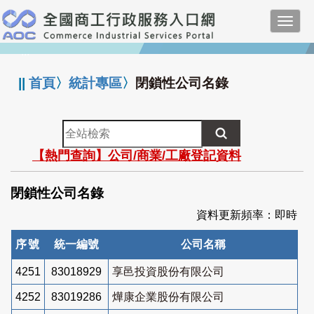
跳
Toggl
到
navig
主
:::
要
內
||
首頁
〉
統計專區
〉
閉鎖性公司名錄
容
全
站
【熱門查詢】公司/商業/工廠登記資料
檢
索
閉鎖性公司名錄
資料更新頻率：即時
序號
統一編號
公司名稱
4251
83018929
享邑投資股份有限公司
4252
83019286
燁康企業股份有限公司