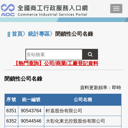
跳
Toggl
到
navig
主
:::
要
內
||
首頁
〉
統計專區
〉
閉鎖性公司名錄
容
全
站
【熱門查詢】公司/商業/工廠登記資料
檢
索
閉鎖性公司名錄
資料更新頻率：即時
序號
統一編號
公司名稱
6351
90543764
軒嘉股份有限公司
6352
90544546
大彰化東北控股股份有限公司