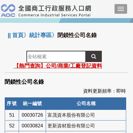
跳
Toggl
到
navig
主
:::
要
內
||
首頁
〉
統計專區
〉
閉鎖性公司名錄
容
全
站
【熱門查詢】公司/商業/工廠登記資料
檢
索
閉鎖性公司名錄
資料更新頻率：即時
序號
統一編號
公司名稱
51
00030726
富茂資本股份有限公司
52
00030824
更新資材股份有限公司