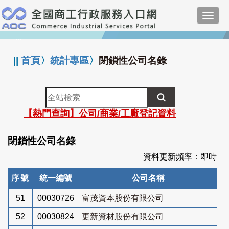
跳
Toggl
到
navig
主
:::
要
內
||
首頁
〉
統計專區
〉
閉鎖性公司名錄
容
全
站
【熱門查詢】公司/商業/工廠登記資料
檢
索
閉鎖性公司名錄
資料更新頻率：即時
序號
統一編號
公司名稱
51
00030726
富茂資本股份有限公司
52
00030824
更新資材股份有限公司