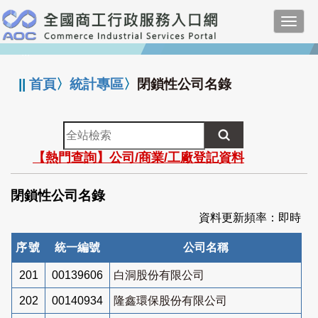
跳
Toggl
到
navig
主
:::
要
內
||
首頁
〉
統計專區
〉
閉鎖性公司名錄
容
全
站
【熱門查詢】公司/商業/工廠登記資料
檢
索
閉鎖性公司名錄
資料更新頻率：即時
序號
統一編號
公司名稱
201
00139606
白洞股份有限公司
202
00140934
隆鑫環保股份有限公司