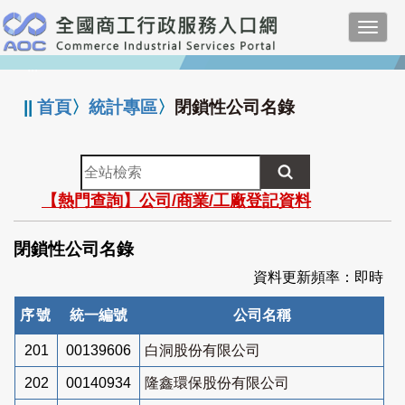
跳
Toggl
到
navig
主
:::
要
內
||
首頁
〉
統計專區
〉
閉鎖性公司名錄
容
全
站
【熱門查詢】公司/商業/工廠登記資料
檢
索
閉鎖性公司名錄
資料更新頻率：即時
序號
統一編號
公司名稱
201
00139606
白洞股份有限公司
202
00140934
隆鑫環保股份有限公司