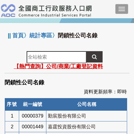
跳
Toggl
到
navig
主
:::
要
內
||
首頁
〉
統計專區
〉
閉鎖性公司名錄
容
全
站
【熱門查詢】公司/商業/工廠登記資料
檢
索
閉鎖性公司名錄
資料更新頻率：即時
序號
統一編號
公司名稱
1
00000379
勤宸股份有限公司
2
00001449
嘉霆投資股份有限公司